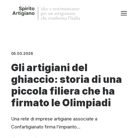
Questo sito
Magazine
05.03.2026
Stories
Gli artigiani del
QFG
ghiaccio: storia di una
Collaborano con noi
piccola filiera che ha
firmato le Olimpiadi
Una rete di imprese artigiane associate a
Confartigianato firma l’impianto…