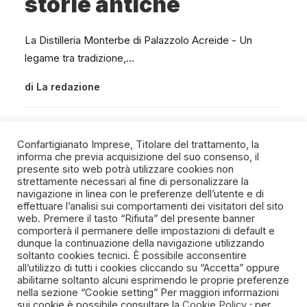
storie antiche
La Distilleria Monterbe di Palazzolo Acreide - Un
legame tra tradizione,…
di
La redazione
Confartigianato Imprese, Titolare del trattamento, la
informa che previa acquisizione del suo consenso, il
presente sito web potrà utilizzare cookies non
strettamente necessari al fine di personalizzare la
navigazione in linea con le preferenze dell’utente e di
SPIRITO ARTIGIANO
effettuare l’analisi sui comportamenti dei visitatori del sito
web. Premere il tasto “Rifiuta” del presente banner
comporterà il permanere delle impostazioni di default e
Un progetto della Fondazione Manlio e Maria Letizia
dunque la continuazione della navigazione utilizzando
Germozzi onlus
soltanto cookies tecnici. È possibile acconsentire
all’utilizzo di tutti i cookies cliccando su “Accetta” oppure
abilitarne soltanto alcuni esprimendo le proprie preferenze
nella sezione “Cookie setting” Per maggiori informazioni
sui cookie è possibile consultare la
Cookie Policy
; per