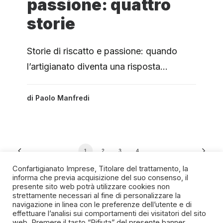
passione: quattro
storie
Storie di riscatto e passione: quando
l’artigianato diventa una risposta…
di
Paolo Manfredi
1
2
3
4
Confartigianato Imprese, Titolare del trattamento, la
informa che previa acquisizione del suo consenso, il
presente sito web potrà utilizzare cookies non
strettamente necessari al fine di personalizzare la
navigazione in linea con le preferenze dell’utente e di
SPIRITO ARTIGIANO
effettuare l’analisi sui comportamenti dei visitatori del sito
web. Premere il tasto “Rifiuta” del presente banner