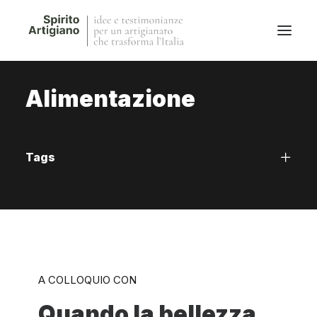
Alimentazione
Questo sito
Magazine
Stories
Tags
QFG
Collaborano con noi
A COLLOQUIO CON
Quando la bellezza