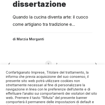
dissertazione
Quando la cucina diventa arte: il cuoco
come artigiano tra tradizione e…
di
Marzia Morganti
1
2
Confartigianato Imprese, Titolare del trattamento, la
informa che previa acquisizione del suo consenso, il
presente sito web potrà utilizzare cookies non
strettamente necessari al fine di personalizzare la
navigazione in linea con le preferenze dell’utente e di
SPIRITO ARTIGIANO
effettuare l’analisi sui comportamenti dei visitatori del sito
web. Premere il tasto “Rifiuta” del presente banner
comporterà il permanere delle impostazioni di default e
Un progetto della Fondazione Manlio e Maria Letizia