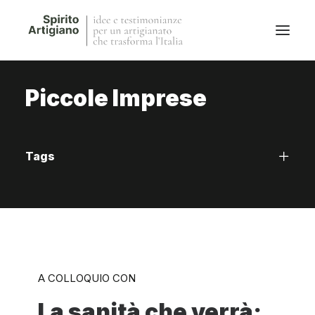
Piccole Imprese
Questo sito
Magazine
Stories
Tags
QFG
Collaborano con noi
A COLLOQUIO CON
La sanità che verrà: