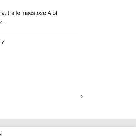
na, tra le maestose Alpi
ik…
ly
rà