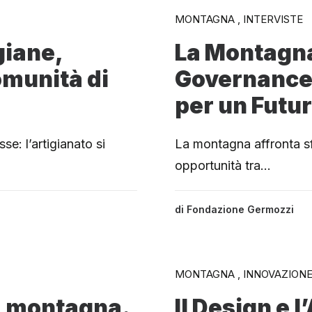
MONTAGNA , INTERVISTE
giane,
La Montagna
omunità di
Governance 
per un Futur
e: l’artigianato si
La montagna affronta s
opportunità tra…
di
Fondazione Germozzi
MONTAGNA , INNOVAZION
la montagna.
Il Design e l