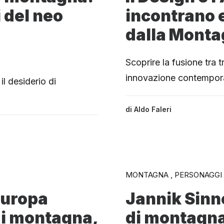
i del neo
incontrano 
dalla Mont
Scoprire la fusione tra t
innovazione contempo
il desiderio di
di
Aldo Faleri
MONTAGNA , PERSONAGGI
 Europa
Jannik Sinn
di montagna,
di montagn