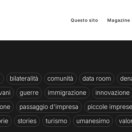
Questo sito
Magazine
à
bilateralità
comunità
data room
dena
vani
guerre
immigrazione
innovazione
ione
passaggio d'impresa
piccole impres
orie
stories
turismo
umanesimo
valo