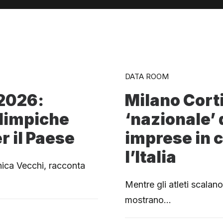
DATA ROOM
 2026:
Milano Corti
olimpiche
‘nazionale’ 
r il Paese
imprese in 
l’Italia
nica Vecchi, racconta
Mentre gli atleti scalano 
mostrano…