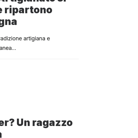
e ripartono
agna
radizione artigiana e
ranea…
er? Un ragazzo
a