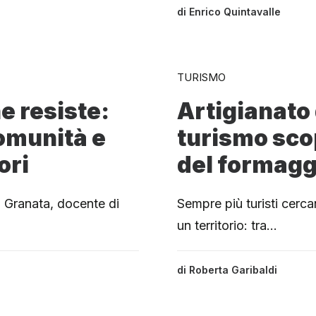
di
Enrico Quintavalle
TURISMO
he resiste:
Artigianato 
omunità e
turismo scop
ori
del formaggi
na Granata, docente di
Sempre più turisti cerca
un territorio: tra…
di
Roberta Garibaldi