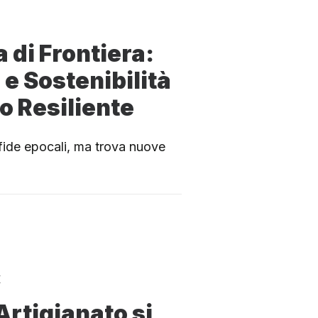
 di Frontiera:
e Sostenibilità
o Resiliente
fide epocali, ma trova nuove
E
’Artigianato si