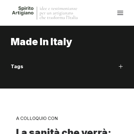
Made In Italy
Questo sito
Magazine
Stories
Tags
QFG
Collaborano con noi
A COLLOQUIO CON
La sanità che verrà: