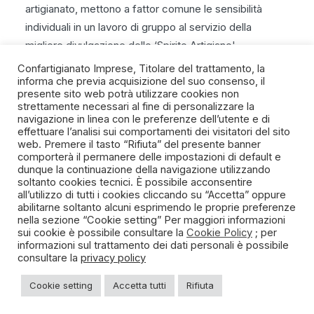
artigianato, mettono a fattor comune le sensibilità
individuali in un lavoro di gruppo al servizio della
migliore divulgazione dello ‘Spirito Artigiano'
Confartigianato Imprese, Titolare del trattamento, la
informa che previa acquisizione del suo consenso, il
presente sito web potrà utilizzare cookies non
strettamente necessari al fine di personalizzare la
navigazione in linea con le preferenze dell’utente e di
SPIRITO ARTIGIANO
effettuare l’analisi sui comportamenti dei visitatori del sito
web. Premere il tasto “Rifiuta” del presente banner
comporterà il permanere delle impostazioni di default e
Un progetto della Fondazione Manlio e Maria Letizia
dunque la continuazione della navigazione utilizzando
Germozzi onlus
soltanto cookies tecnici. È possibile acconsentire
all’utilizzo di tutti i cookies cliccando su “Accetta” oppure
abilitarne soltanto alcuni esprimendo le proprie preferenze
nella sezione “Cookie setting” Per maggiori informazioni
sui cookie è possibile consultare la
Cookie Policy
; per
informazioni sul trattamento dei dati personali è possibile
consultare la
privacy policy
Cookie setting
Accetta tutti
Rifiuta
©2022 Tutti i diritti riservati – Confartigianato Imprese – C.F.
80429270582 –
Contattaci
–
Cookie Policy
e
Privacy Policy