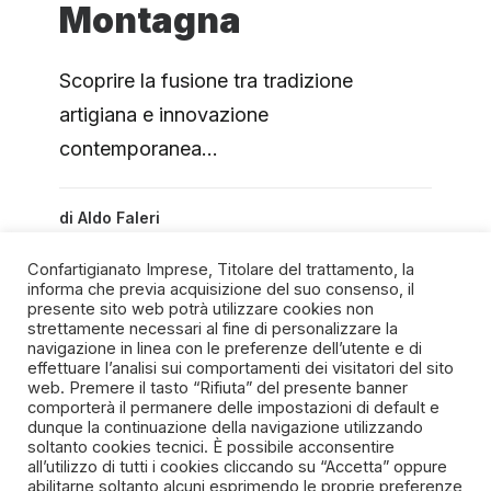
Montagna
Scoprire la fusione tra tradizione
artigiana e innovazione
contemporanea…
di
Aldo Faleri
Confartigianato Imprese, Titolare del trattamento, la
informa che previa acquisizione del suo consenso, il
presente sito web potrà utilizzare cookies non
strettamente necessari al fine di personalizzare la
navigazione in linea con le preferenze dell’utente e di
SPIRITO ARTIGIANO
effettuare l’analisi sui comportamenti dei visitatori del sito
web. Premere il tasto “Rifiuta” del presente banner
comporterà il permanere delle impostazioni di default e
Un progetto della Fondazione Manlio e Maria Letizia
dunque la continuazione della navigazione utilizzando
Germozzi onlus
soltanto cookies tecnici. È possibile acconsentire
all’utilizzo di tutti i cookies cliccando su “Accetta” oppure
abilitarne soltanto alcuni esprimendo le proprie preferenze