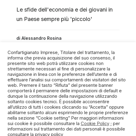
Le sfide dell'economia e dei giovani in
un Paese sempre più 'piccolo'
di
Alessandro Rosina
Confartigianato Imprese, Titolare del trattamento, la
informa che previa acquisizione del suo consenso, il
presente sito web potrà utilizzare cookies non
strettamente necessari al fine di personalizzare la
navigazione in linea con le preferenze dell’utente e di
SPIRITO ARTIGIANO
effettuare l’analisi sui comportamenti dei visitatori del sito
web. Premere il tasto “Rifiuta” del presente banner
comporterà il permanere delle impostazioni di default e
Un progetto della Fondazione Manlio e Maria Letizia
dunque la continuazione della navigazione utilizzando
Germozzi onlus
soltanto cookies tecnici. È possibile acconsentire
all’utilizzo di tutti i cookies cliccando su “Accetta” oppure
abilitarne soltanto alcuni esprimendo le proprie preferenze
nella sezione “Cookie setting” Per maggiori informazioni
sui cookie è possibile consultare la
Cookie Policy
; per
informazioni sul trattamento dei dati personali è possibile
consultare la
privacy policy