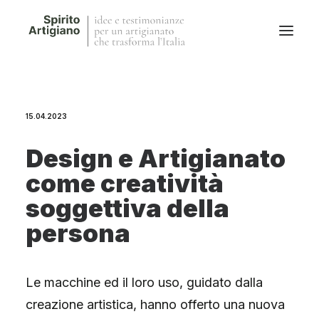
Questo sito
15.04.2023
Magazine
Stories
Design e Artigianato
QFG
come creatività
Collaborano con noi
soggettiva della
persona
Le macchine ed il loro uso, guidato dalla
creazione artistica, hanno offerto una nuova