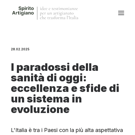
Questo sito
28.02.2025
Magazine
Stories
I paradossi della
QFG
sanità di oggi:
Collaborano con noi
eccellenza e sfide di
un sistema in
evoluzione
L'Italia è tra i Paesi con la più alta aspettativa