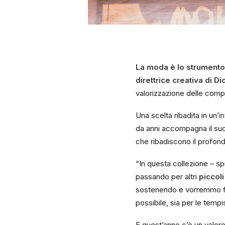
La moda è lo strumento p
direttrice creativa di Di
valorizzazione delle compe
Una scelta ribadita in un’
i
da anni accompagna il suo 
che ribadiscono il profond
“In questa collezione – spie
passando per altri
piccoli
sostenendo e vorremmo farl
possibile, sia per le tempi
E quest’anno c’è un valore i