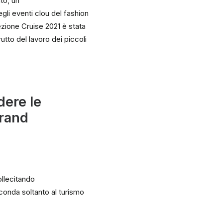
to, un
gli eventi clou del fashion
lezione Cruise 2021 è stata
utto del lavoro dei piccoli
dere le
brand
ollecitando
econda soltanto al turismo