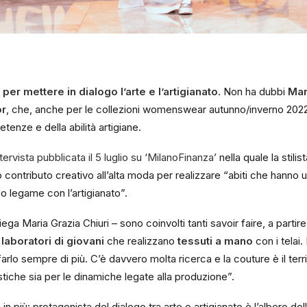
er mettere in dialogo l’arte e l’artigianato
. Non ha dubbi
Mar
or
, che, anche per le collezioni womenswear autunno/inverno 2022
tenze e della abilità artigiane.
ntervista pubblicata il 5 luglio su ‘MilanoFinanza’
nella quale la stili
contributo creativo all’alta moda per realizzare “abiti che hanno
o legame con l’artigianato”.
ga Maria Grazia Chiuri – sono coinvolti tanti savoir faire, a partire d
laboratori di giovani
che realizzano
tessuti a mano
con i telai
o sempre di più. C’è davvero molta ricerca e la couture è il terr
stiche sia per le dinamiche legate alla produzione”.
n più: protagonista del dialogo tra arte e artigianato è l’albero della