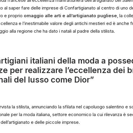
da francese all’eccellenza manifatturiera dell’artigianato del Salen
 al saper fare delle imprese di Confartigianato al centro di uno de
ero e proprio
omaggio alle arti e all’artigianato pugliese
, la col
ellenza e l’inestimabile valore degli antichi mestieri ed è anche fr
gio alla regione che ha dato i natali al padre della stilista.
rtigiani italiani della moda a posse
 per realizzare l’eccellenza dei 
nali del lusso come Dior”
vista la stilista, annunciando la sfilata nel capoluogo salentino e s
onale per la moda italiana, settore economico la cui rilevanza è s
à dell’artigianato e delle piccole imprese.