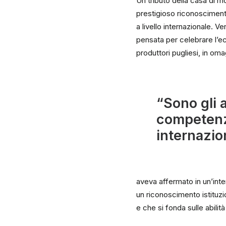
Un tributo della casa di mo
prestigioso riconoscimento
a livello internazionale. V
pensata per celebrare l’ecc
produttori pugliesi, in omag
“Sono gli a
competenze
internazio
aveva affermato in un’inter
un riconoscimento istituzi
e che si fonda sulle abilit