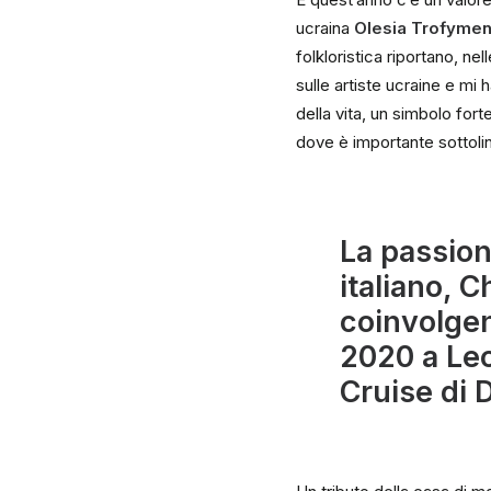
ucraina
Olesia Trofyme
folkloristica riportano, ne
sulle artiste ucraine e mi h
della vita, un simbolo for
dove è importante sottoline
La passione
italiano, C
coinvolgen
2020 a Lec
Cruise di 