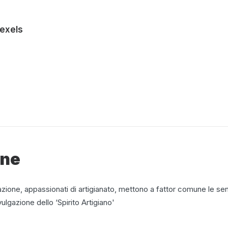
exels
one
ione, appassionati di artigianato, mettono a fattor comune le sensib
vulgazione dello ‘Spirito Artigiano'