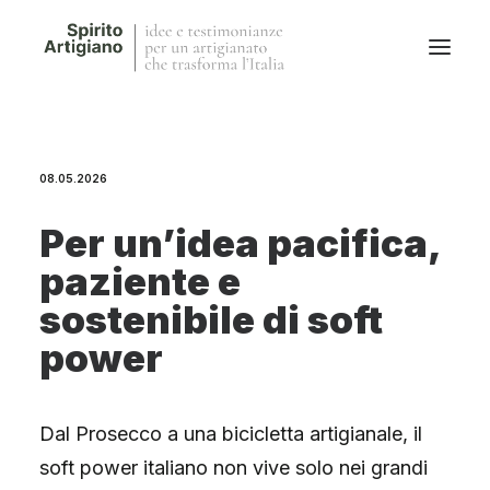
Questo sito
08.05.2026
Magazine
Stories
Per un’idea pacifica,
QFG
paziente e
Collaborano con noi
sostenibile di soft
power
Dal Prosecco a una bicicletta artigianale, il
soft power italiano non vive solo nei grandi