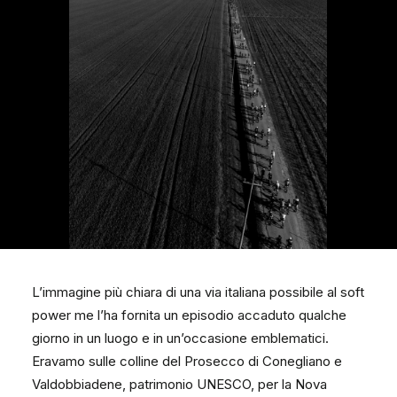
L’immagine più chiara di una via italiana possibile al soft
power me l’ha fornita un episodio accaduto qualche
giorno in un luogo e in un’occasione emblematici.
Eravamo sulle colline del Prosecco di Conegliano e
Valdobbiadene, patrimonio UNESCO, per la Nova