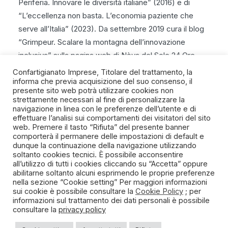
Periferia. Innovare le diversità italiane” (2016) e di
“L’eccellenza non basta. L’economia paziente che
serve all’Italia” (2023). Da settembre 2019 cura il blog
“Grimpeur. Scalare la montagna dell’innovazione
inclusiva” sulla pagina web di Nòva del Sole 24 Ore.
Confartigianato Imprese, Titolare del trattamento, la
informa che previa acquisizione del suo consenso, il
presente sito web potrà utilizzare cookies non
strettamente necessari al fine di personalizzare la
navigazione in linea con le preferenze dell’utente e di
SPIRITO ARTIGIANO
effettuare l’analisi sui comportamenti dei visitatori del sito
web. Premere il tasto “Rifiuta” del presente banner
comporterà il permanere delle impostazioni di default e
Un progetto della Fondazione Manlio e Maria Letizia
dunque la continuazione della navigazione utilizzando
Germozzi onlus
soltanto cookies tecnici. È possibile acconsentire
all’utilizzo di tutti i cookies cliccando su “Accetta” oppure
abilitarne soltanto alcuni esprimendo le proprie preferenze
nella sezione “Cookie setting” Per maggiori informazioni
sui cookie è possibile consultare la
Cookie Policy
; per
informazioni sul trattamento dei dati personali è possibile
consultare la
privacy policy