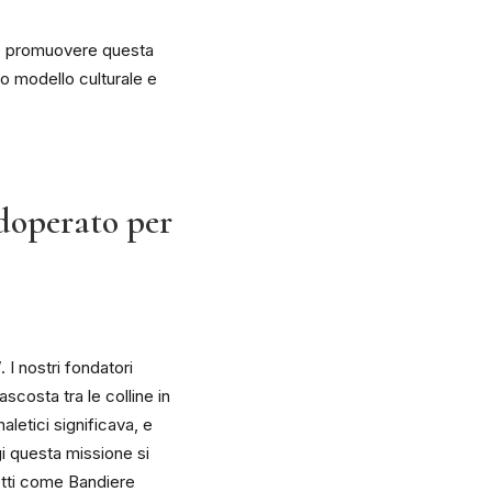
e e promuovere questa
ro modello culturale e
adoperato per
. I nostri fondatori
scosta tra le colline in
aletici significava, e
gi questa missione si
getti come Bandiere