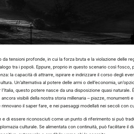
a tensioni profonde, in cui la forza bruta e la violazione delle reg
logo tra i popoli. Eppure, proprio in questo scenario così fosco,
za: la capacità di attrarre, ispirare e indirizzare il corso degli even
ultura. Un’alternativa al potere delle armi o dell’economia, un’opzio
r l’Italia, questo potere nasce da una disposizione quasi naturale. 
ncora visibili della nostra storia millenaria – piazze, monumenti e 
 rinnovano il saper fare, e nei paesaggi modellati nei secoli con c
e e di essere riconosciuti come un punto di riferimento si può tra
lomazia culturale. Se alimentata con continuità, può facilitare il di