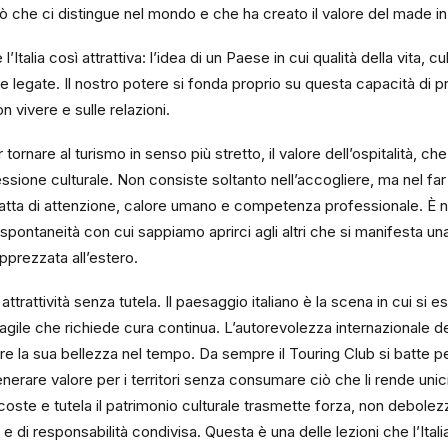
 che ci distingue nel mondo e che ha creato il valore del made in 
talia così attrattiva: l’idea di un Paese in cui qualità della vita, c
 legate. Il nostro potere si fonda proprio su questa capacità di p
n vivere e sulle relazioni.
tornare al turismo in senso più stretto, il valore dell’ospitalità, ch
sione culturale. Non consiste soltanto nell’accogliere, ma nel far s
atta di attenzione, calore umano e competenza professionale. È nei
a spontaneità con cui sappiamo aprirci agli altri che si manifesta u
 apprezzata all’estero.
attrattività senza tutela. Il paesaggio italiano è la scena in cui si
gile che richiede cura continua. L’autorevolezza internazionale de
are la sua bellezza nel tempo. Da sempre il Touring Club si batte 
nerare valore per i territori senza consumare ciò che li rende un
 coste e tutela il patrimonio culturale trasmette forza, non debolezza.
a e di responsabilità condivisa. Questa è una delle lezioni che l’Ital