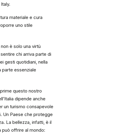
Italy.
ultura materiale e cura
roporre uno stile
e non è solo una virtù
entire chi arriva parte di
 gesti quotidiani, nella
na parte essenziale
 esprime questo nostro
ll’Italia dipende anche
per un turismo consapevole
ici. Un Paese che protegge
 La bellezza, infatti, è il
ia può offrire al mondo: