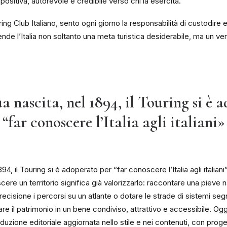
ositiva, autorevole e credibile verso chi la esercita.
ng Club Italiano, sento ogni giorno la responsabilità di custodir
ende l’Italia non soltanto una meta turistica desiderabile, ma un ve
ua nascita, nel 1894, il Touring si è 
“far conoscere l’Italia agli italiani»
894, il Touring si è adoperato per “far conoscere l’Italia agli italiani”
re un territorio significa già valorizzarlo: raccontare una pieve na
ecisione i percorsi su un atlante o dotare le strade di sistemi segn
are il patrimonio in un bene condiviso, attrattivo e accessibile. Og
duzione editoriale aggiornata nello stile e nei contenuti, con pro