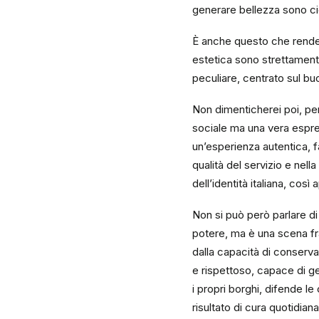
generare bellezza sono ciò
È anche questo che rende l’I
estetica sono strettamente
peculiare, centrato sul buo
Non dimenticherei poi, per 
sociale ma una vera espres
un’esperienza autentica, f
qualità del servizio e nell
dell’identità italiana, così
Non si può però parlare di 
potere, ma è una scena fra
dalla capacità di conserv
e rispettoso, capace di ge
i propri borghi, difende le
risultato di cura quotidian