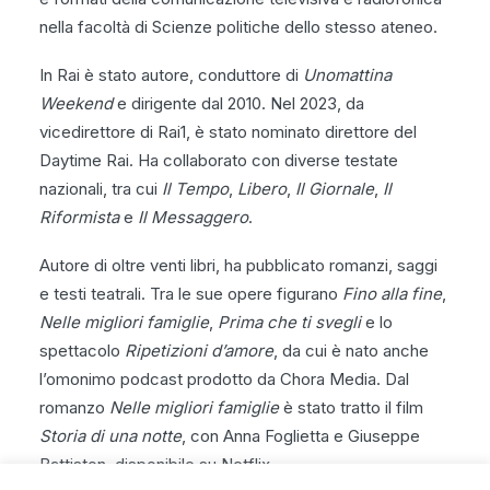
nella facoltà di Scienze politiche dello stesso ateneo.
In Rai è stato autore, conduttore di
Unomattina
Weekend
e dirigente dal 2010. Nel 2023, da
vicedirettore di Rai1, è stato nominato direttore del
Daytime Rai. Ha collaborato con diverse testate
nazionali, tra cui
Il Tempo
,
Libero
,
Il Giornale
,
Il
Riformista
e
Il Messaggero
.
Autore di oltre venti libri, ha pubblicato romanzi, saggi
e testi teatrali. Tra le sue opere figurano
Fino alla fine
,
Nelle migliori famiglie
,
Prima che ti svegli
e lo
spettacolo
Ripetizioni d’amore
, da cui è nato anche
l’omonimo podcast prodotto da Chora Media. Dal
romanzo
Nelle migliori famiglie
è stato tratto il film
Storia di una notte
, con Anna Foglietta e Giuseppe
Battiston, disponibile su Netflix.