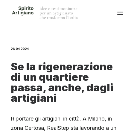
Questo sito
26.04.2024
Magazine
Stories
Se la rigenerazione
QFG
di un quartiere
Collaborano con noi
passa, anche, dagli
artigiani
Riportare gli artigiani in città. A Milano, in
zona Certosa, RealStep sta lavorando a un