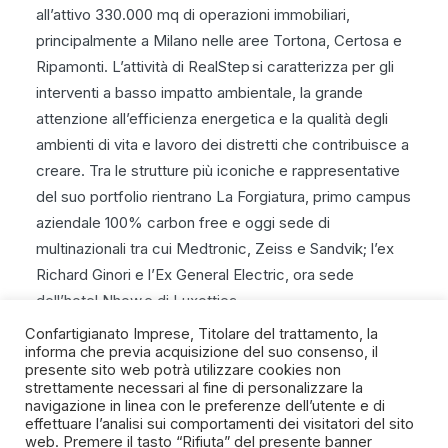
all’attivo 330.000 mq di operazioni immobiliari,
principalmente a Milano nelle aree Tortona, Certosa e
Ripamonti. L’attività di RealStep si caratterizza per gli
interventi a basso impatto ambientale, la grande
attenzione all’efficienza energetica e la qualità degli
ambienti di vita e lavoro dei distretti che contribuisce a
creare. Tra le strutture più iconiche e rappresentative
del suo portfolio rientrano La Forgiatura, primo campus
aziendale 100% carbon free e oggi sede di
multinazionali tra cui Medtronic, Zeiss e Sandvik; l’ex
Richard Ginori e l’Ex General Electric, ora sede
dell’hotel Nhow e di Luxottica
Confartigianato Imprese, Titolare del trattamento, la
informa che previa acquisizione del suo consenso, il
presente sito web potrà utilizzare cookies non
strettamente necessari al fine di personalizzare la
navigazione in linea con le preferenze dell’utente e di
SPIRITO ARTIGIANO
effettuare l’analisi sui comportamenti dei visitatori del sito
web. Premere il tasto “Rifiuta” del presente banner