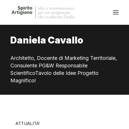
Daniela Cavallo
Questo sito
Magazine
Architetto, Docente di Marketing Territoriale,
Stories
Consulente PG&W Responsabile
QFG
ScientificoTavolo delle Idee Progetto
Collaborano con noi
Magnifico!
ATTUALITA'