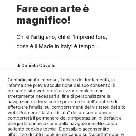
Fare con arte è
magnifico!
Chi è l’artigiano, chi è l’imprenditore,
cosa è il Made in Italy: è tempo…
di
Daniela Cavallo
Confartigianato Imprese, Titolare del trattamento, la
informa che previa acquisizione del suo consenso, il
presente sito web potrà utilizzare cookies non
strettamente necessari al fine di personalizzare la
navigazione in linea con le preferenze dell’utente e di
SPIRITO ARTIGIANO
effettuare l’analisi sui comportamenti dei visitatori del sito
web. Premere il tasto “Rifiuta” del presente banner
comporterà il permanere delle impostazioni di default e
Un progetto della Fondazione Manlio e Maria Letizia
dunque la continuazione della navigazione utilizzando
Germozzi onlus
soltanto cookies tecnici. È possibile acconsentire
all’utilizzo di tutti i cookies cliccando su “Accetta” oppure