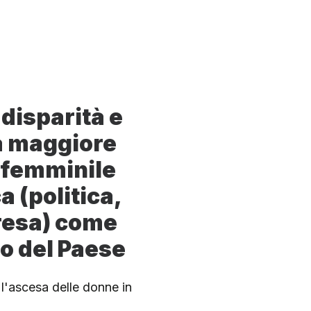
 disparità e
a maggiore
 femminile
a (politica,
resa) come
po del Paese
a l'ascesa delle donne in