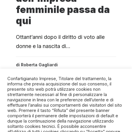
femminile passa da
qui
Ottant’anni dopo il diritto di voto alle
donne e la nascita di…
di
Roberta Gagliardi
Confartigianato Imprese, Titolare del trattamento, la
informa che previa acquisizione del suo consenso, il
presente sito web potrà utilizzare cookies non
strettamente necessari al fine di personalizzare la
navigazione in linea con le preferenze dell’utente e di
SPIRITO ARTIGIANO
effettuare l’analisi sui comportamenti dei visitatori del sito
web. Premere il tasto “Rifiuta” del presente banner
comporterà il permanere delle impostazioni di default e
Un progetto della Fondazione Manlio e Maria Letizia
dunque la continuazione della navigazione utilizzando
Germozzi onlus
soltanto cookies tecnici. È possibile acconsentire
all’utilizzo di tutti i cookies cliccando su “Accetta” oppure