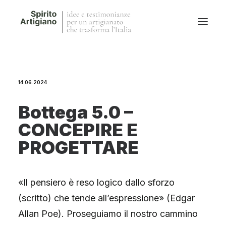
Questo sito
14.06.2024
Magazine
Stories
Bottega 5.0 –
QFG
CONCEPIRE E
Collaborano con noi
PROGETTARE
«Il pensiero è reso logico dallo sforzo
(scritto) che tende all’espressione» (Edgar
Allan Poe). Proseguiamo il nostro cammino