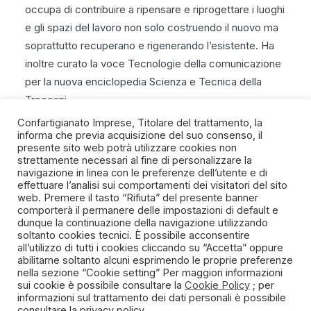
occupa di contribuire a ripensare e riprogettare i luoghi
e gli spazi del lavoro non solo costruendo il nuovo ma
soprattutto recuperano e rigenerando l’esistente. Ha
inoltre curato la voce Tecnologie della comunicazione
per la nuova enciclopedia Scienza e Tecnica della
Treccani
Confartigianato Imprese, Titolare del trattamento, la
informa che previa acquisizione del suo consenso, il
presente sito web potrà utilizzare cookies non
strettamente necessari al fine di personalizzare la
navigazione in linea con le preferenze dell’utente e di
SPIRITO ARTIGIANO
effettuare l’analisi sui comportamenti dei visitatori del sito
web. Premere il tasto “Rifiuta” del presente banner
comporterà il permanere delle impostazioni di default e
Un progetto della Fondazione Manlio e Maria Letizia
dunque la continuazione della navigazione utilizzando
Germozzi onlus
soltanto cookies tecnici. È possibile acconsentire
all’utilizzo di tutti i cookies cliccando su “Accetta” oppure
abilitarne soltanto alcuni esprimendo le proprie preferenze
nella sezione “Cookie setting” Per maggiori informazioni
sui cookie è possibile consultare la
Cookie Policy
; per
informazioni sul trattamento dei dati personali è possibile
consultare la
privacy policy