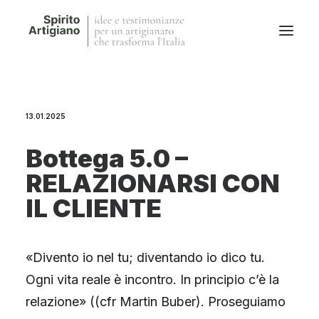
Questo sito
13.01.2025
Magazine
Stories
Bottega 5.0 –
QFG
RELAZIONARSI CON
Collaborano con noi
IL CLIENTE
«Divento io nel tu; diventando io dico tu.
Ogni vita reale è incontro. In principio c’è la
relazione» ((cfr Martin Buber). Proseguiamo