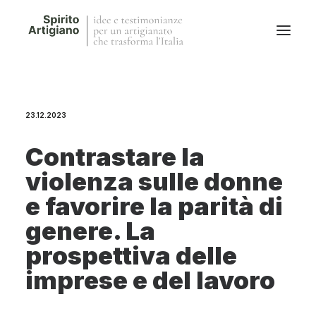
Questo sito
23.12.2023
Magazine
Stories
Contrastare la
QFG
violenza sulle donne
Collaborano con noi
e favorire la parità di
genere. La
prospettiva delle
imprese e del lavoro