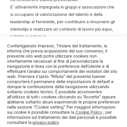
E’ attivamente impegnata in gruppi e associazioni che
si occupano di valorizzazione del talento e della
leadership al femminile, per contribuire a rimuovere gli
stereotipi e realizzare un contesto di lavoro più equo,
solidale e inclusivo
Confartigianato Imprese, Titolare del trattamento, la
informa che previa acquisizione del suo consenso, il
presente sito web potrà utilizzare cookies non
strettamente necessari al fine di personalizzare la
navigazione in linea con le preferenze dell’utente e di
SPIRITO ARTIGIANO
effettuare l’analisi sui comportamenti dei visitatori del sito
web. Premere il tasto “Rifiuta” del presente banner
comporterà il permanere delle impostazioni di default e
Un progetto della Fondazione Manlio e Maria Letizia
dunque la continuazione della navigazione utilizzando
Germozzi onlus
soltanto cookies tecnici. È possibile acconsentire
all’utilizzo di tutti i cookies cliccando su “Accetta” oppure
abilitarne soltanto alcuni esprimendo le proprie preferenze
nella sezione “Cookie setting” Per maggiori informazioni
sui cookie è possibile consultare la
Cookie Policy
; per
informazioni sul trattamento dei dati personali è possibile
consultare la
privacy policy