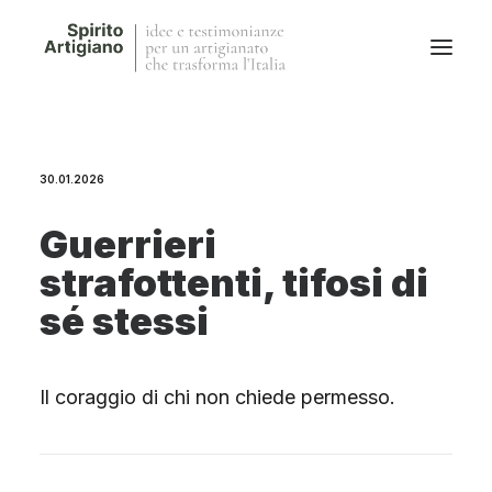
Questo sito
30.01.2026
Magazine
Stories
Guerrieri
QFG
strafottenti, tifosi di
Collaborano con noi
sé stessi
Il coraggio di chi non chiede permesso.