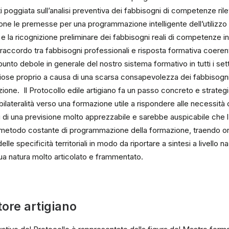
tti poggiata sull’analisi preventiva dei fabbisogni di competenze ril
ne le premesse per una programmazione intelligente dell’utilizzo d
si e la ricognizione preliminare dei fabbisogni reali di competenze i
i raccordo tra fabbisogni professionali e risposta formativa coere
nto debole in generale del nostro sistema formativo in tutti i set
iose proprio a causa di una scarsa consapevolezza dei fabbisogni 
zione. Il Protocollo edile artigiano fa un passo concreto e strategi
a bilateralità verso una formazione utile a rispondere alle necessit
ndi di una previsione molto apprezzabile e sarebbe auspicabile che l
metodo costante di programmazione della formazione, traendo orig
 delle specificità territoriali in modo da riportare a sintesi a livello n
ua natura molto articolato e frammentato.
tore artigiano