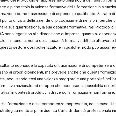
tivo del Protocollo è rappresentato dalla figura del Mastro formato
ce a pieno titolo la valenza formativa della formazione in situazion
rmazione come trasmissione di esperienze qualificate. Si tratta d
l punto di vista delle aziende di piccolissime dimensioni, perché c
 la sua qualificazione, la sua capacità formativa. Nel Protocollo in
MfA sono legati non alla dimensione di impresa, quanto all’esperienz
iale. Il riconoscimento della capacità formativa diffusa attraverso 
 questo settore così polverizzato e in qualche modo può assumer
 soltanto riconosce la capacità di trasmissione di competenze e di
giano ai propri dipendenti, ma prevede anche che questa formazi
, acquisendo così una valenza maggiore e una portabilità nell’otti
ormativa nazionale ed europea che riconosce la possibilità di cer
rativa, in contesti produttivi attraverso la formazione non formale.
ella formazione e delle competenze rappresenta, non a caso, il t
 strategicamente ai primi due. La Carta di identità professionale in