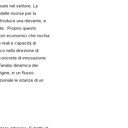
evate nel settore. La
elle risorse per la
ntroduce una rilevante, e
nte. Proprio questo
tori economici che rischia
reali e capacità di
co nella direzione di
à concrete di innovazione
’analisi dinamica dei
ine, in un flusso
azionale le istanze di un