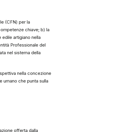
ale (CFN) per la
competenze chiave; b) la
edile artigiano nella
entità Professionale del
ata nel sistema della
ospettiva nella concezione
ale umano che punta sulla
zione offerta dalla