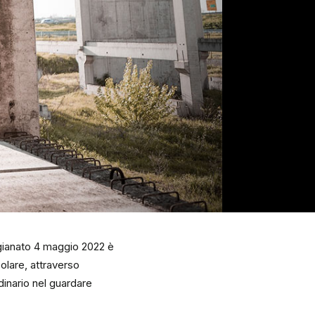
igianato 4 maggio 2022 è
colare, attraverso
rdinario nel guardare