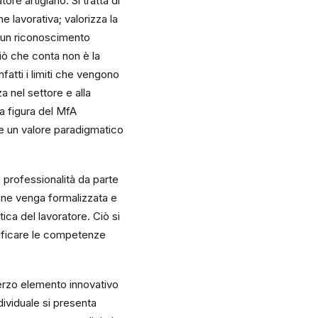
re artigiano. Si tratta di
e lavorativa; valorizza la
i un riconoscimento
iò che conta non è la
fatti i limiti che vengono
a nel settore e alla
la figura del MfA
e un valore paradigmatico
 professionalità da parte
one venga formalizzata e
ca del lavoratore. Ciò si
tificare le competenze
erzo elemento innovativo
dividuale si presenta