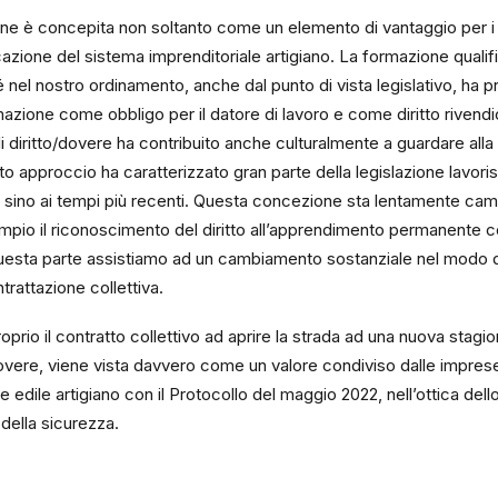
one è concepita non soltanto come un elemento di vantaggio per i
cazione del sistema imprenditoriale artigiano. La formazione qualif
 nel nostro ordinamento, anche dal punto di vista legislativo, ha 
zione come obbligo per il datore di lavoro e come diritto rivendic
di diritto/dovere ha contribuito anche culturalmente a guardare al
o approccio ha caratterizzato gran parte della legislazione lavorist
 sino ai tempi più recenti. Questa concezione sta lentamente cam
mpio il riconoscimento del diritto all’apprendimento permanente co
questa parte assistiamo ad un cambiamento sostanziale nel modo 
ntrattazione collettiva.
proprio il contratto collettivo ad aprire la strada ad una nuova stag
o/dovere, viene vista davvero come un valore condiviso dalle imprese
edile artigiano con il Protocollo del maggio 2022, nell’ottica dell
 della sicurezza.