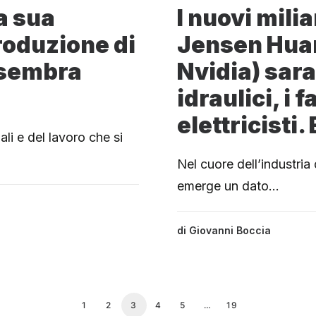
la sua
I nuovi mili
roduzione di
Jensen Huan
 sembra
Nvidia) sara
idraulici, i 
elettricisti
li e del lavoro che si
Nel cuore dell’industria d
emerge un dato…
di
Giovanni Boccia
1
2
3
4
5
…
19