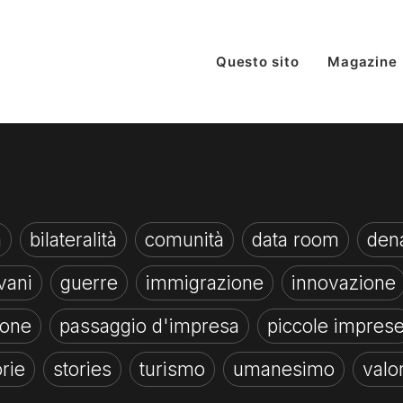
Questo sito
Magazine
à
bilateralità
comunità
data room
dena
vani
guerre
immigrazione
innovazione
ione
passaggio d'impresa
piccole impres
orie
stories
turismo
umanesimo
valo