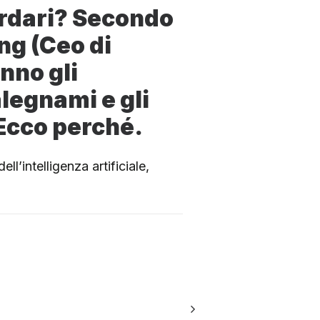
ardari? Secondo
g (Ceo di
nno gli
falegnami e gli
. Ecco perché.
ell’intelligenza artificiale,