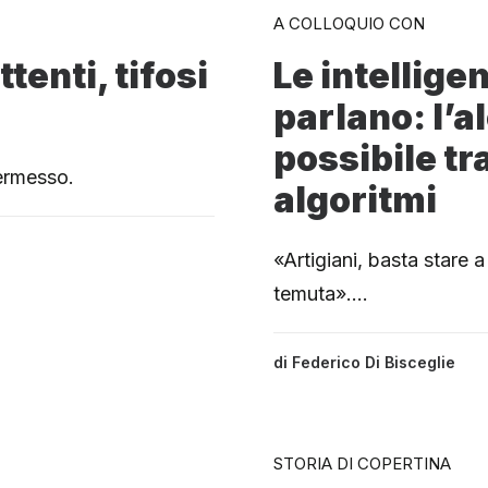
A COLLOQUIO CON
tenti, tifosi
Le intellige
parlano: l’a
possibile tr
permesso.
algoritmi
«Artigiani, basta stare a
temuta».…
di
Federico Di Bisceglie
STORIA DI COPERTINA