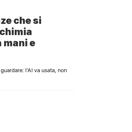
nze che si
lchimia
a mani e
 guardare: l’AI va usata, non