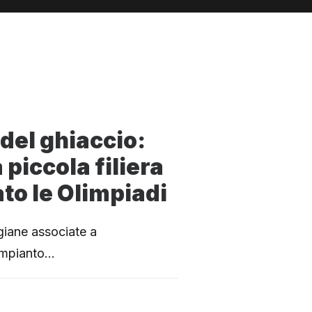
 del ghiaccio:
 piccola filiera
to le Olimpiadi
giane associate a
’impianto…