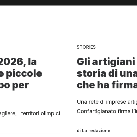
STORIES
2026, la
Gli artigiani
e piccole
storia di una
po per
che ha firma
Una rete di imprese arti
Confartigianato firma l
liere, i territori olimpici
di
La redazione