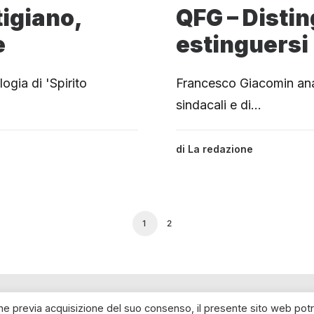
tigiano,
QFG – Disti
e
estinguersi
ogia di 'Spirito
Francesco Giacomin anali
sindacali e di…
di
La redazione
1
2
che previa acquisizione del suo consenso, il presente sito web pot