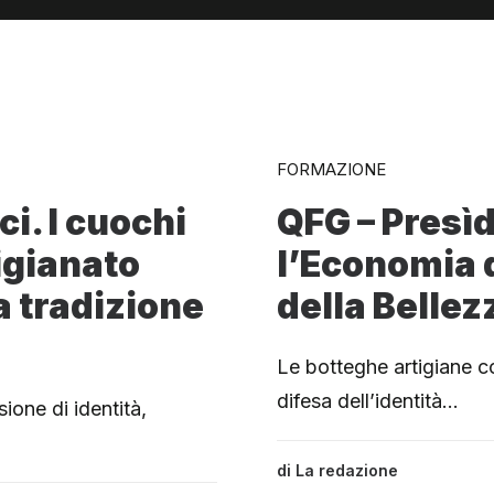
FORMAZIONE
i. I cuochi
QFG – Presìd
igianato
l’Economia d
 tradizione
della Bellez
Le botteghe artigiane c
difesa dell’identità…
ione di identità,
di
La redazione