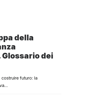
ppa della
anza
 Glossario dei
 costruire futuro: la
ova…