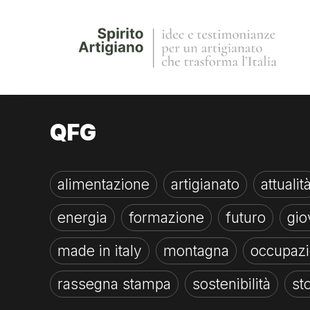
QFG
alimentazione
artigianato
attualit
energia
formazione
futuro
gio
made in italy
montagna
occupaz
rassegna stampa
sostenibilità
st