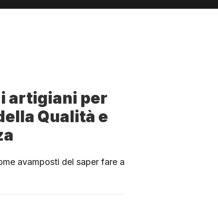
i artigiani per
ella Qualità e
za
ome avamposti del saper fare a