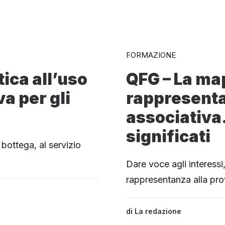
FORMAZIONE
ica all’uso
QFG – La ma
va per gli
rappresent
associativa.
significati
n bottega, al servizio
Dare voce agli interessi,
rappresentanza alla pr
di
La redazione