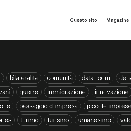
Questo sito
Magazine
à
bilateralità
comunità
data room
dena
vani
guerre
immigrazione
innovazione
ione
passaggio d'impresa
piccole impres
ories
turimo
turismo
umanesimo
valo