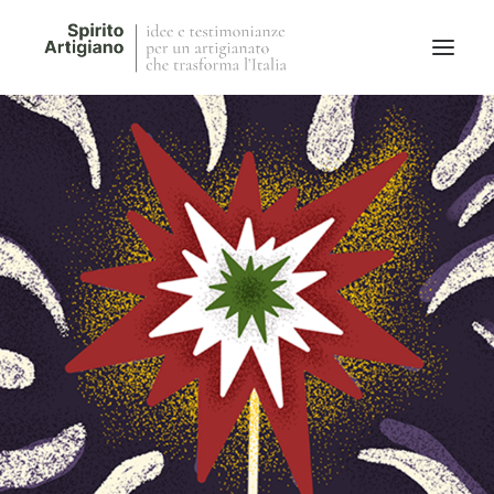
Questo sito
Magazine
Stories
QFG
Collaborano con noi