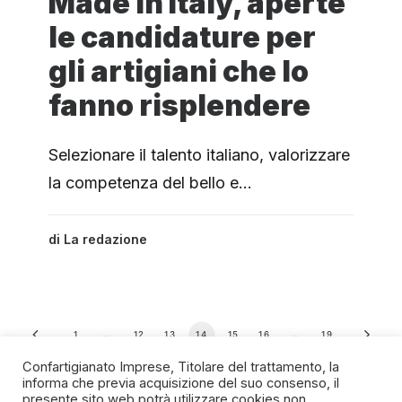
Made in Italy, aperte
le candidature per
gli artigiani che lo
fanno risplendere
Selezionare il talento italiano, valorizzare
la competenza del bello e…
di
La redazione
1
…
12
13
14
15
16
…
19
Confartigianato Imprese, Titolare del trattamento, la
informa che previa acquisizione del suo consenso, il
presente sito web potrà utilizzare cookies non