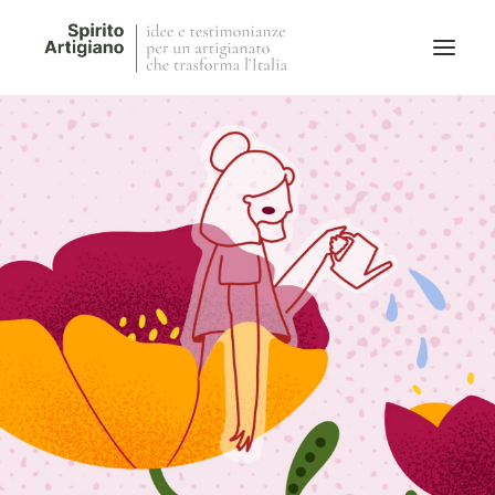
Questo sito
Magazine
Stories
QFG
Collaborano con noi